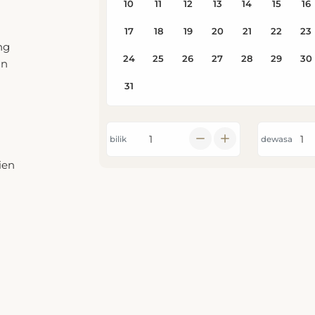
ng
an
bilik
dewasa
ien