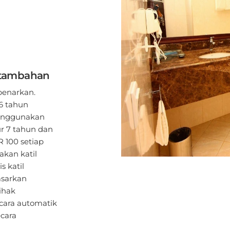
l tambahan
benarkan.
6 tahun
enggunakan
ur 7 tahun dan
 100 setiap
kan katil
s katil
asarkan
ihak
cara automatik
ecara