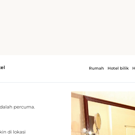
aris
adalah percuma.
n di lokasi